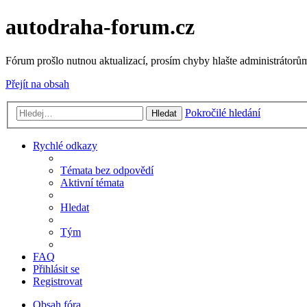
autodraha-forum.cz
Fórum prošlo nutnou aktualizací, prosím chyby hlašte administrátorům
Přejít na obsah
Pokročilé hledání
Hledat
Rychlé odkazy
Témata bez odpovědí
Aktivní témata
Hledat
Tým
FAQ
Přihlásit se
Registrovat
Obsah fóra