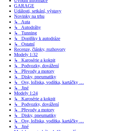
Úvodní informace
GARAGE
Události, setkání, výstavy
Novinky na trhu
↳ Auta
↳ Autodráhy
↳ Tunning
↳ Doplňky k autodráze
↳ Ostatní
Recenze, články, rozhovory
Modely 1:32
↳ Karosérie a kokpit
↳ Podvozky, dovážení
↳ Převody a motory
↳ Disky, pneumatiky
↳ Osy, ložiska, vodítka, kartáčky …
↳ Jiné
Modely 1:24
↳ Karosérie a kokpit
↳ Podvozky, dovážení
↳ Převody a motory
↳ Disky, pneumatiky
↳ Osy, ložiska, vodítka, kartáčky …
↳ Jiné