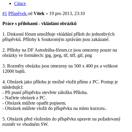
Citace
#1
Příspěvek
od
Vítek
»
19 pro 2013, 23:10
Práce s přílohami - vkládání obrázků
1. Diskusní fórum umožňuje vkládání příloh do jednotlivých
příspěvků. Přílohy k Soukromým zprávám jsou zakázané.
2. Přílohy na DF Autodráha-fórum.cz jsou omezeny pouze na
obrázky ve formátech: jpg, jpeg, tif, tiff, gif, png
3. Rozměry obrázku jsou omezeny na 500 x 400 px a velikost
12000 bajtů.
4. Obrázek jako přílohu je možné vložit přímo z PC. Postup je
následující:
- Při psaní příspěvku otevřete záložku Příloha.
- Načtete obrázek z PC.
- Obrázek můžete opatřit popisem.
- Obrázek můžete vložit do příspěvku na místo kurzoru..
5. Obrázek před vložením do příspěvku upravte na požadovaný
rozměr ve vhodném SW.