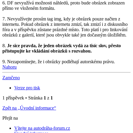
6. DF nevyužívá možnosti náhledů, proto bude obrázek zobrazen
přímo ve vloženém formátu.
7. Nevyužívejte prosím tag img, kdy je obrázek pouze načten z
internetu. Pokud obrázek z internetu zmizí, tak zmizí i z diskusního
fóra a v příspěvku zůstane prázdné místo. Toto platí i pro linkování
obrázků z galerií, které jsou obvykle také jen dočasným úložištěm.
8.
Je sice pravda, že jeden obrázek vydá za tisíc slov, přesto
přistupujte ke vkládání obrázků s rozvahou.
9. Nezapomínejte, že i obrázky podléhají autorskému právu.
Nahoru
Zamčeno
Verze pro tisk
1 příspěvek • Stránka
1
z
1
Zpět na „Úvodní informace“
Přejít na
Vítejte na autodráha-forum.cz