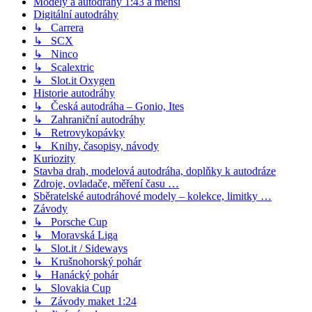
Modely a autodráhy 1:43 a menší
Digitální autodráhy
↳ Carrera
↳ SCX
↳ Ninco
↳ Scalextric
↳ Slot.it Oxygen
Historie autodráhy
↳ Česká autodráha – Gonio, Ites
↳ Zahraniční autodráhy
↳ Retrovykopávky
↳ Knihy, časopisy, návody
Kuriozity
Stavba drah, modelová autodráha, doplňky k autodráze
Zdroje, ovladače, měření času …
Sběratelské autodráhové modely – kolekce, limitky …
Závody
↳ Porsche Cup
↳ Moravská Liga
↳ Slot.it / Sideways
↳ Krušnohorský pohár
↳ Hanácký pohár
↳ Slovakia Cup
↳ Závody maket 1:24