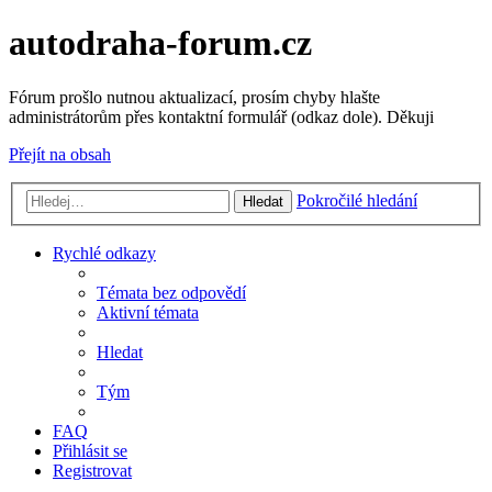
autodraha-forum.cz
Fórum prošlo nutnou aktualizací, prosím chyby hlašte
administrátorům přes kontaktní formulář (odkaz dole). Děkuji
Přejít na obsah
Pokročilé hledání
Hledat
Rychlé odkazy
Témata bez odpovědí
Aktivní témata
Hledat
Tým
FAQ
Přihlásit se
Registrovat