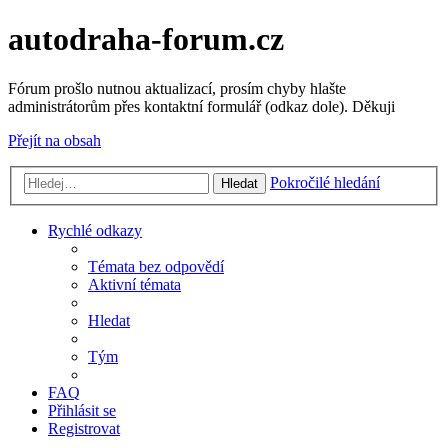
autodraha-forum.cz
Fórum prošlo nutnou aktualizací, prosím chyby hlašte
administrátorům přes kontaktní formulář (odkaz dole). Děkuji
Přejít na obsah
Pokročilé hledání
Hledat
Rychlé odkazy
Témata bez odpovědí
Aktivní témata
Hledat
Tým
FAQ
Přihlásit se
Registrovat