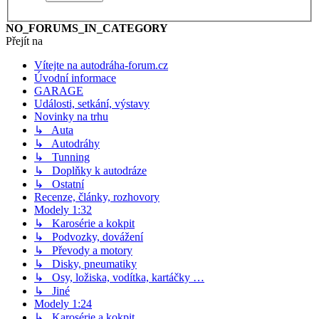
NO_FORUMS_IN_CATEGORY
Přejít na
Vítejte na autodráha-forum.cz
Úvodní informace
GARAGE
Události, setkání, výstavy
Novinky na trhu
↳ Auta
↳ Autodráhy
↳ Tunning
↳ Doplňky k autodráze
↳ Ostatní
Recenze, články, rozhovory
Modely 1:32
↳ Karosérie a kokpit
↳ Podvozky, dovážení
↳ Převody a motory
↳ Disky, pneumatiky
↳ Osy, ložiska, vodítka, kartáčky …
↳ Jiné
Modely 1:24
↳ Karosérie a kokpit