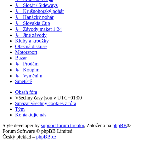
↳ Slot.it / Sideways
↳ Krušnohorský pohár
↳ Hanácký pohár
↳ Slovakia Cup
↳ Závody maket 1:24
↳ Jiné závody
Kluby a kroužky
Obecná diskuse
Motorsport
Bazar
↳ Prodám
↳ Koupím
↳ Vyměním
Smetiště
Obsah fóra
Všechny časy jsou v
UTC+01:00
Smazat všechny cookies z fóra
Tým
Kontaktujte nás
Style developer by
support forum tricolor
,
Založeno na
phpBB
®
Forum Software © phpBB Limited
Český překlad –
phpBB.cz