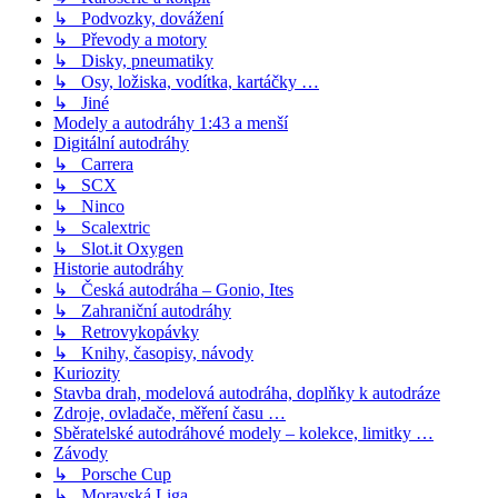
↳ Podvozky, dovážení
↳ Převody a motory
↳ Disky, pneumatiky
↳ Osy, ložiska, vodítka, kartáčky …
↳ Jiné
Modely a autodráhy 1:43 a menší
Digitální autodráhy
↳ Carrera
↳ SCX
↳ Ninco
↳ Scalextric
↳ Slot.it Oxygen
Historie autodráhy
↳ Česká autodráha – Gonio, Ites
↳ Zahraniční autodráhy
↳ Retrovykopávky
↳ Knihy, časopisy, návody
Kuriozity
Stavba drah, modelová autodráha, doplňky k autodráze
Zdroje, ovladače, měření času …
Sběratelské autodráhové modely – kolekce, limitky …
Závody
↳ Porsche Cup
↳ Moravská Liga