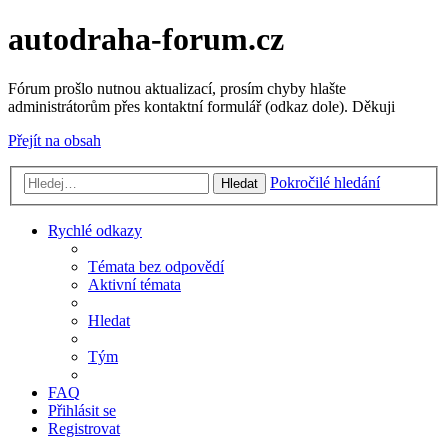
autodraha-forum.cz
Fórum prošlo nutnou aktualizací, prosím chyby hlašte
administrátorům přes kontaktní formulář (odkaz dole). Děkuji
Přejít na obsah
Pokročilé hledání
Hledat
Rychlé odkazy
Témata bez odpovědí
Aktivní témata
Hledat
Tým
FAQ
Přihlásit se
Registrovat