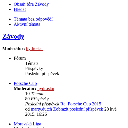
Obsah fóra
Závody
Hledat
Témata bez odpovědí
Aktivní témata
Závody
Moderátor:
hydrostar
Fórum
Témata
Příspěvky
Poslední příspěvek
Porsche Cup
Moderátor:
hydrostar
10
Témata
89
Příspěvky
Poslední příspěvek
Re: Porsche Cup 2015
od
marty.dutch
Zobrazit poslední příspěvek
28 kvě
2015, 16:26
Moravská Liga