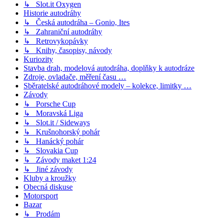
↳ Slot.it Oxygen
Historie autodráhy
↳ Česká autodráha – Gonio, Ites
↳ Zahraniční autodráhy
↳ Retrovykopávky
↳ Knihy, časopisy, návody
Kuriozity
Stavba drah, modelová autodráha, doplňky k autodráze
Zdroje, ovladače, měření času …
Sběratelské autodráhové modely – kolekce, limitky …
Závody
↳ Porsche Cup
↳ Moravská Liga
↳ Slot.it / Sideways
↳ Krušnohorský pohár
↳ Hanácký pohár
↳ Slovakia Cup
↳ Závody maket 1:24
↳ Jiné závody
Kluby a kroužky
Obecná diskuse
Motorsport
Bazar
↳ Prodám