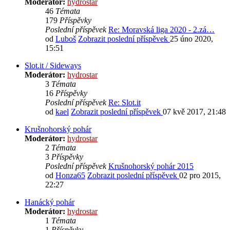
Moderátor:
hydrostar
46
Témata
179
Příspěvky
Poslední příspěvek
Re: Moravská liga 2020 - 2.zá…
od
Luboš
Zobrazit poslední příspěvek
25 úno 2020,
15:51
Slot.it / Sideways
Moderátor:
hydrostar
3
Témata
16
Příspěvky
Poslední příspěvek
Re: Slot.it
od
kael
Zobrazit poslední příspěvek
07 kvě 2017, 21:48
Krušnohorský pohár
Moderátor:
hydrostar
2
Témata
3
Příspěvky
Poslední příspěvek
Krušnohorský pohár 2015
od
Honza65
Zobrazit poslední příspěvek
02 pro 2015,
22:27
Hanácký pohár
Moderátor:
hydrostar
1
Témata
1
Příspěvky