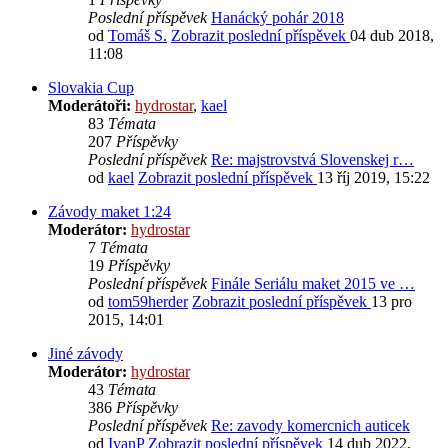
Poslední příspěvek
Hanácký pohár 2018
od
Tomáš S.
Zobrazit poslední příspěvek
04 dub 2018,
11:08
Slovakia Cup
Moderátoři:
hydrostar
,
kael
83
Témata
207
Příspěvky
Poslední příspěvek
Re: majstrovstvá Slovenskej r…
od
kael
Zobrazit poslední příspěvek
13 říj 2019, 15:22
Závody maket 1:24
Moderátor:
hydrostar
7
Témata
19
Příspěvky
Poslední příspěvek
Finále Seriálu maket 2015 ve …
od
tom59herder
Zobrazit poslední příspěvek
13 pro
2015, 14:01
Jiné závody
Moderátor:
hydrostar
43
Témata
386
Příspěvky
Poslední příspěvek
Re: zavody komercnich auticek
od
IvanP
Zobrazit poslední příspěvek
14 dub 2022,