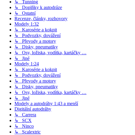
↳ Tunning
↳ Doplňky k autodráze
↳ Ostatní
Recenze, články, rozhovory
Modely 1:32
↳ Karosérie a kokpit
↳ Podvozky, dovážení
↳ Převody a motory
↳ Disky, pneumatiky
↳ Osy, ložiska, vodítka, kartáčky …
↳ Jiné
Modely 1:24
↳ Karosérie a kokpit
↳ Podvozky, dovážení
↳ Převody a motory
↳ Disky, pneumatiky
↳ Osy, ložiska, vodítka, kartáčky …
↳ Jiné
Modely a autodráhy 1:43 a menší
Digitální autodráhy
↳ Carrera
↳ SCX
↳ Ninco
↳ Scalextric