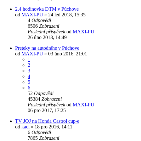
2,4 hodinovka DTM v Púchove
od
MAXI-PU
» 24 led 2018, 15:35
4
Odpovědi
6506
Zobrazení
Poslední příspěvek
od
MAXI-PU
26 úno 2018, 14:49
Preteky na autodráhe v Púchove
od
MAXI-PU
» 03 úno 2016, 21:01
1
2
3
4
5
6
52
Odpovědi
45384
Zobrazení
Poslední příspěvek
od
MAXI-PU
06 pro 2017, 17:25
TV JOJ na Honda Castrol cup-e
od
kael
» 18 pro 2016, 14:11
6
Odpovědi
7865
Zobrazení