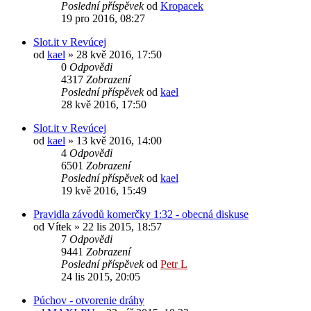
Poslední příspěvek
od
Kropacek
19 pro 2016, 08:27
Slot.it v Revúcej
od
kael
» 28 kvě 2016, 17:50
0
Odpovědi
4317
Zobrazení
Poslední příspěvek
od
kael
28 kvě 2016, 17:50
Slot.it v Revúcej
od
kael
» 13 kvě 2016, 14:00
4
Odpovědi
6501
Zobrazení
Poslední příspěvek
od
kael
19 kvě 2016, 15:49
Pravidla závodů komerčky 1:32 - obecná diskuse
od
Vítek
» 22 lis 2015, 18:57
7
Odpovědi
9441
Zobrazení
Poslední příspěvek
od
Petr L
24 lis 2015, 20:05
Púchov - otvorenie dráhy