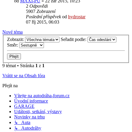
od
MAXI-PU
» 22 zář 2015, 10:23
2
Odpovědi
5907
Zobrazení
Poslední příspěvek
od
hydrostar
07 říj 2015, 06:03
Nové téma
Zobrazit:
Seřadit podle:
Směr:
9 témat • Stránka
1
z
1
Vrátit se na Obsah fóra
Přejít na
Vítejte na autodráha-forum.cz
Úvodní informace
GARAGE
Události, setkání, výstavy
Novinky na trhu
↳ Auta
↳ Autodráhy