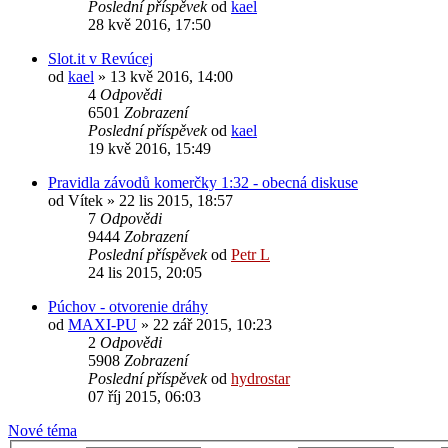
Poslední příspěvek
od
kael
28 kvě 2016, 17:50
Slot.it v Revúcej
od
kael
» 13 kvě 2016, 14:00
4
Odpovědi
6501
Zobrazení
Poslední příspěvek
od
kael
19 kvě 2016, 15:49
Pravidla závodů komerčky 1:32 - obecná diskuse
od
Vítek
» 22 lis 2015, 18:57
7
Odpovědi
9444
Zobrazení
Poslední příspěvek
od
Petr L
24 lis 2015, 20:05
Púchov - otvorenie dráhy
od
MAXI-PU
» 22 zář 2015, 10:23
2
Odpovědi
5908
Zobrazení
Poslední příspěvek
od
hydrostar
07 říj 2015, 06:03
Nové téma