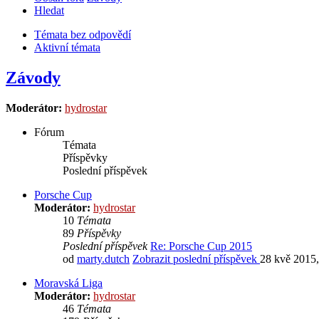
Hledat
Témata bez odpovědí
Aktivní témata
Závody
Moderátor:
hydrostar
Fórum
Témata
Příspěvky
Poslední příspěvek
Porsche Cup
Moderátor:
hydrostar
10
Témata
89
Příspěvky
Poslední příspěvek
Re: Porsche Cup 2015
od
marty.dutch
Zobrazit poslední příspěvek
28 kvě 2015,
Moravská Liga
Moderátor:
hydrostar
46
Témata