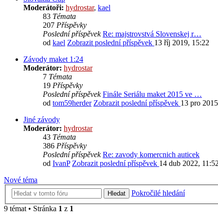
Moderátoři:
hydrostar
,
kael
83
Témata
207
Příspěvky
Poslední příspěvek
Re: majstrovstvá Slovenskej r…
od
kael
Zobrazit poslední příspěvek
13 říj 2019, 15:22
Závody maket 1:24
Moderátor:
hydrostar
7
Témata
19
Příspěvky
Poslední příspěvek
Finále Seriálu maket 2015 ve …
od
tom59herder
Zobrazit poslední příspěvek
13 pro 2015
Jiné závody
Moderátor:
hydrostar
43
Témata
386
Příspěvky
Poslední příspěvek
Re: zavody komercnich auticek
od
IvanP
Zobrazit poslední příspěvek
14 dub 2022, 11:5
Nové téma
Pokročilé hledání
Hledat
9 témat • Stránka
1
z
1