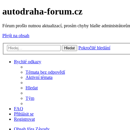
autodraha-forum.cz
Fórum prošlo nutnou aktualizací, prosím chyby hlašte administrátorům
Přejít na obsah
Pokročilé hledání
Hledat
Rychlé odkazy
Témata bez odpovědí
Aktivní témata
Hledat
Tým
FAQ
Přihlásit se
Registrovat
Obsah fóra
Závody