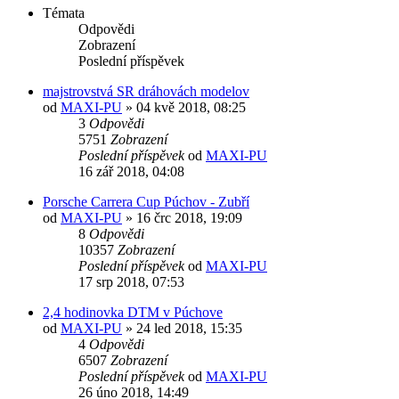
Témata
Odpovědi
Zobrazení
Poslední příspěvek
majstrovstvá SR dráhovách modelov
od
MAXI-PU
» 04 kvě 2018, 08:25
3
Odpovědi
5751
Zobrazení
Poslední příspěvek
od
MAXI-PU
16 zář 2018, 04:08
Porsche Carrera Cup Púchov - Zubří
od
MAXI-PU
» 16 črc 2018, 19:09
8
Odpovědi
10357
Zobrazení
Poslední příspěvek
od
MAXI-PU
17 srp 2018, 07:53
2,4 hodinovka DTM v Púchove
od
MAXI-PU
» 24 led 2018, 15:35
4
Odpovědi
6507
Zobrazení
Poslední příspěvek
od
MAXI-PU
26 úno 2018, 14:49