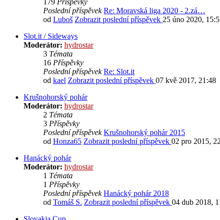
179
Příspěvky
Poslední příspěvek
Re: Moravská liga 2020 - 2.zá…
od
Luboš
Zobrazit poslední příspěvek
25 úno 2020, 15:
Slot.it / Sideways
Moderátor:
hydrostar
3
Témata
16
Příspěvky
Poslední příspěvek
Re: Slot.it
od
kael
Zobrazit poslední příspěvek
07 kvě 2017, 21:48
Krušnohorský pohár
Moderátor:
hydrostar
2
Témata
3
Příspěvky
Poslední příspěvek
Krušnohorský pohár 2015
od
Honza65
Zobrazit poslední příspěvek
02 pro 2015, 2
Hanácký pohár
Moderátor:
hydrostar
1
Témata
1
Příspěvky
Poslední příspěvek
Hanácký pohár 2018
od
Tomáš S.
Zobrazit poslední příspěvek
04 dub 2018, 1
Slovakia Cup