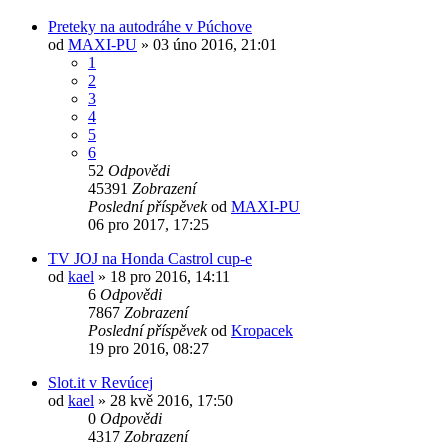
Preteky na autodráhe v Púchove
od
MAXI-PU
» 03 úno 2016, 21:01
1
2
3
4
5
6
52
Odpovědi
45391
Zobrazení
Poslední příspěvek
od
MAXI-PU
06 pro 2017, 17:25
TV JOJ na Honda Castrol cup-e
od
kael
» 18 pro 2016, 14:11
6
Odpovědi
7867
Zobrazení
Poslední příspěvek
od
Kropacek
19 pro 2016, 08:27
Slot.it v Revúcej
od
kael
» 28 kvě 2016, 17:50
0
Odpovědi
4317
Zobrazení