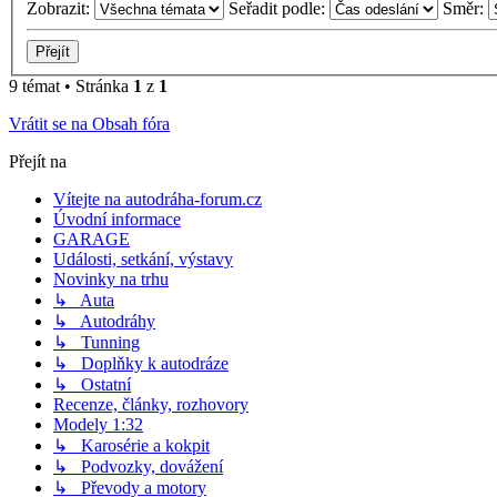
Zobrazit:
Seřadit podle:
Směr:
9 témat • Stránka
1
z
1
Vrátit se na Obsah fóra
Přejít na
Vítejte na autodráha-forum.cz
Úvodní informace
GARAGE
Události, setkání, výstavy
Novinky na trhu
↳ Auta
↳ Autodráhy
↳ Tunning
↳ Doplňky k autodráze
↳ Ostatní
Recenze, články, rozhovory
Modely 1:32
↳ Karosérie a kokpit
↳ Podvozky, dovážení
↳ Převody a motory