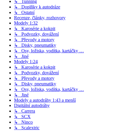
↳ Tunning
↳ Doplňky k autodráze
↳ Ostatní
Recenze, články, rozhovory
Modely 1:32
↳ Karosérie a kokpit
↳ Podvozky, dovážení
↳ Převody a motory
↳ Disky, pneumatiky
↳ Osy, ložiska, vodítka, kartáčky …
↳ Jiné
Modely 1:24
↳ Karosérie a kokpit
↳ Podvozky, dovážení
↳ Převody a motory
↳ Disky, pneumatiky
↳ Osy, ložiska, vodítka, kartáčky …
↳ Jiné
Modely a autodráhy 1:43 a menší
Digitální autodráhy
↳ Carrera
↳ SCX
↳ Ninco
↳ Scalextric