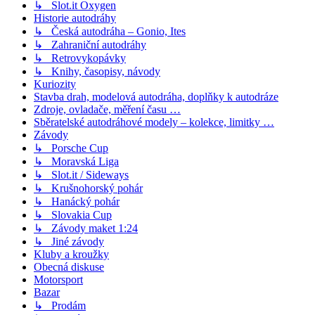
↳ Slot.it Oxygen
Historie autodráhy
↳ Česká autodráha – Gonio, Ites
↳ Zahraniční autodráhy
↳ Retrovykopávky
↳ Knihy, časopisy, návody
Kuriozity
Stavba drah, modelová autodráha, doplňky k autodráze
Zdroje, ovladače, měření času …
Sběratelské autodráhové modely – kolekce, limitky …
Závody
↳ Porsche Cup
↳ Moravská Liga
↳ Slot.it / Sideways
↳ Krušnohorský pohár
↳ Hanácký pohár
↳ Slovakia Cup
↳ Závody maket 1:24
↳ Jiné závody
Kluby a kroužky
Obecná diskuse
Motorsport
Bazar
↳ Prodám