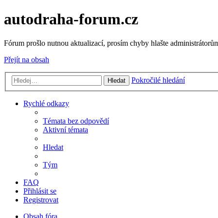
autodraha-forum.cz
Fórum prošlo nutnou aktualizací, prosím chyby hlašte administrátorům
Přejít na obsah
Pokročilé hledání
Hledat
Rychlé odkazy
Témata bez odpovědí
Aktivní témata
Hledat
Tým
FAQ
Přihlásit se
Registrovat
Obsah fóra